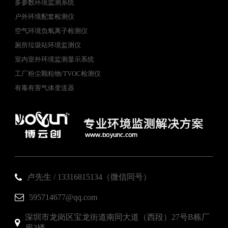
多参数环境监测系统
户外环境配套检测仪
空气环境负氧离子检测仪
厕所垃圾站环境监测仪
室内室外环境监测显示系统
工厂粉尘颗粒物/TVOC检测仪
有毒有害气体变送器
卢先生 / 13316815134（微信同号）
595714677@qq.com
深圳市龙岗区宝龙街道南同大道（西段）27号B栋厂
房3楼