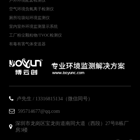
户外环境配套检测仪
空气环境负氧离子检测仪
厕所垃圾站环境监测仪
室内室外环境监测显示系统
工厂粉尘颗粒物/TVOC检测仪
有毒有害气体变送器
卢先生 / 13316815134（微信同号）
595714677@qq.com
深圳市龙岗区宝龙街道南同大道（西段）27号B栋厂
房3楼