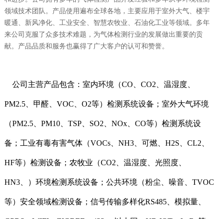
领域技术团队。产品使用遍布全球各地，主要应用于室外大气、楼宇
暖通、新风净化、工业安全、智慧农牧业、石油化工业等领域。多年
来公司克服了众多技术难题，为气体检测行业的发展做出重要的贡
献。产品品质和服务也赢得了广大客户的认可和赞誉。
公司主营产品包含：室内环境（CO、CO2、温湿度、
PM2.5、甲醛、VOC、O2等）检测系统设备；室外大气环境
（PM2.5、PM10、TSP、SO2、NOx、CO等）检测系统设
备；工业有毒有害气体（VOCs、NH3、可燃、H2S、CL2、
HF等）检测设备；农牧业（CO2、温湿度、光照度、
HN3、）环境检测系统设备；公共环境（粉尘、噪音、TVOC
等）安全领域检测设备；信号传输多样化RS485、模拟量、