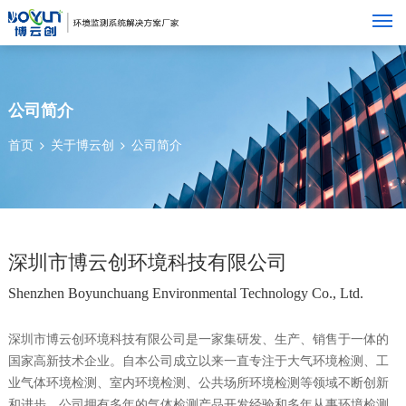
M
公司简介
首页
关于博云创
公司简介
深圳市博云创环境科技有限公司
Shenzhen Boyunchuang Environmental Technology Co., Ltd.
深圳市博云创环境科技有限公司是一家集研发、生产、销售于一体的
国家高新技术企业。自本公司成立以来一直专注于大气环境检测、工
业气体环境检测、室内环境检测、公共场所环境检测等领域不断创新
和进步。公司拥有多年的气体检测产品开发经验和多年从事环境检测