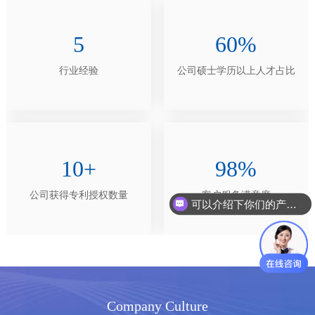
5
60%
行业经验
公司硕士学历以上人才占比
10+
98%
公司获得专利授权数量
客户服务满意度
可以介绍下你们的产品么？
Company Culture