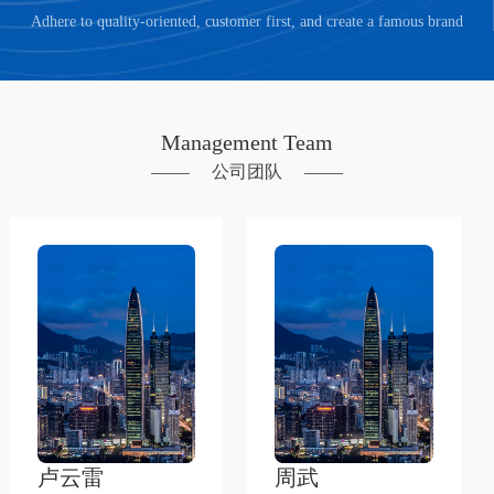
Adhere to quality-oriented, customer first, and create a famous brand
Management Team
公司团队
卢云雷
周武